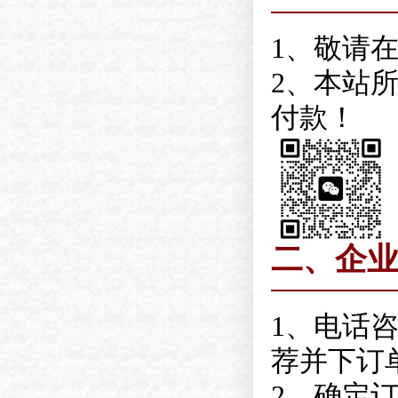
1、敬请
2、本站
付款！
二、企
1、电话
荐并下订
2、确定